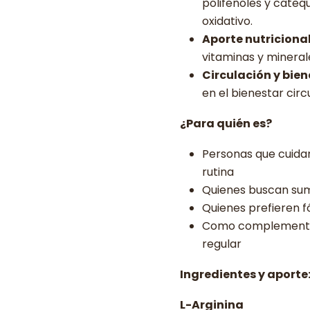
polifenoles y cateq
oxidativo.
Aporte nutriciona
vitaminas y mineral
Circulación y bien
en el bienestar circu
¿Para quién es?
Personas que cuidan
rutina
Quienes buscan suma
Quienes prefieren f
Como complemento a
regular
Ingredientes y aporte
L-Arginina