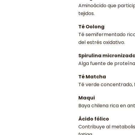
Aminoácido que participa
tejidos.
Té Oolong
Té semifermentado rico 
del estrés oxidativo.
Spirulina micronizad
Alga fuente de proteína 
Té Matcha
Té verde concentrado, 
Maqui
Baya chilena rica en ant
Ácido fólico
Contribuye al metabolis
fatiga.