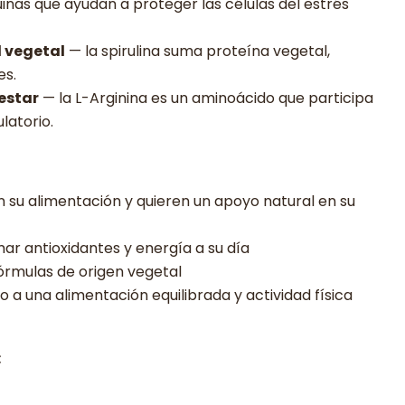
uinas que ayudan a proteger las células del estrés
l vegetal
— la spirulina suma proteína vegetal,
es.
estar
— la L-Arginina es un aminoácido que participa
latorio.
 su alimentación y quieren un apoyo natural en su
r antioxidantes y energía a su día
órmulas de origen vegetal
 una alimentación equilibrada y actividad física
: