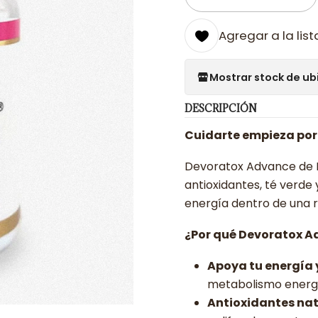
Cantidad
Agregar a la list
Mostrar stock de ub
DESCRIPCIÓN
Cuidarte empieza por 
Devoratox Advance de M
antioxidantes, té verd
energía dentro de una ru
¿Por qué Devoratox 
Apoya tu energía
metabolismo energét
Antioxidantes nat