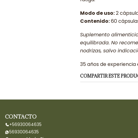
Modo de uso:
2 cápsula
Contenido:
60 cápsula
Suplemento alimentici
equilibrada. No recom
nodrizas, salvo indica
35 años de experiencia
COMPARTIR ESTE PROD
CONTACTO
+56930064635
56930064635