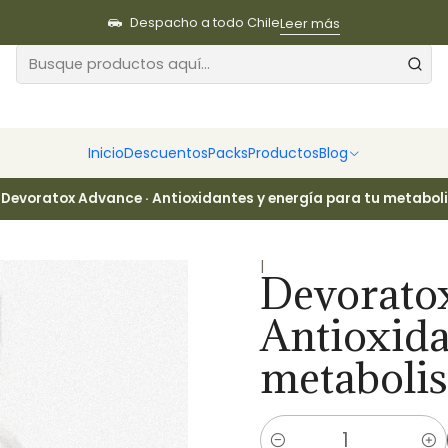
Despacho a todo Chile
Leer más
Inicio
Descuentos
Packs
Productos
Blog
Devoratox Advance · Antioxidantes y energía para tu metabol
|
Devorato
Antioxida
metaboli